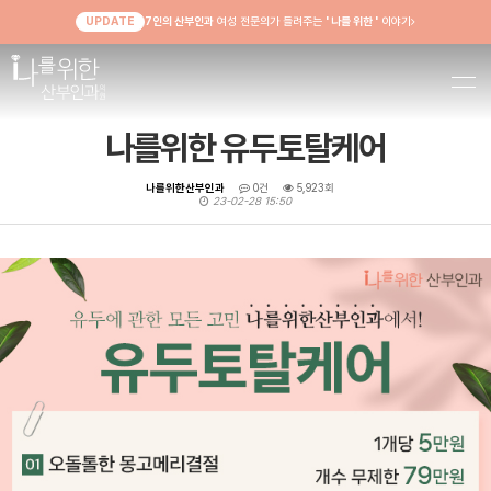
UPDATE
7인의 산부인과
여성 전문의가 들려주는
' 나를 위한 '
이야기
나를위한 유두토탈케어
나를위한산부인과
0건
5,923회
23-02-28 15:50