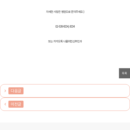
자세한 사항은 병원으로 문의주세요:)
02-539-5004, 6004
또는 카카오톡 나를위한산부인과
목록
다음글
이전글